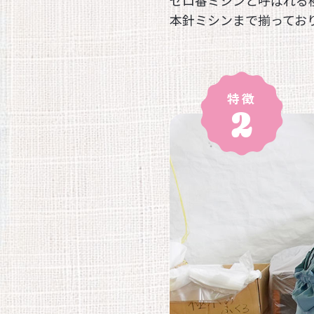
ゼロ番ミシンと呼ばれる
フ紹介
本針ミシンまで揃ってお
cruit
報
特徴
2
ws
せ
ntact
合わせ
ore
インスト