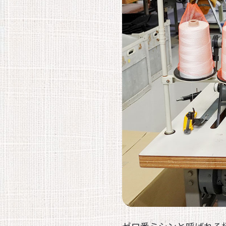
rks
容
製品の
加工
・スツ
製品の
加工
トドア
の縫製
ff