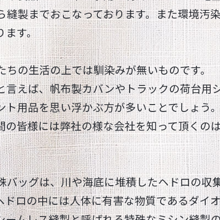
ら縫製までおこなっております。また環境汚
ります。
たちの生活の上では馴染みが無いものです。
と言えば、帆布製カバンやトラックの荷台用
ント用品を思い浮かぶ方が多いことでしょう
間の皆様には弊社の様な会社を知って頂くの
殊バッグは、川や海底に堆積したヘドロの収
ヘドロの中には人体に有害な物質であるダイ
シームレス縫製と呼ばれる特殊なミシン縫製