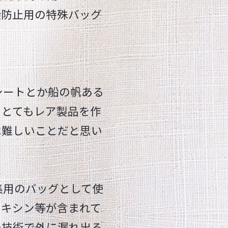
染防止用の特殊バッグ
シートとか船の帆ある
。とてもレア製品を作
は難しいことだと思い
集用のバッグとして使
オキシン等が含まれて
の技術で外に漏れ出る