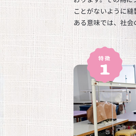
ことがないように縫
ある意味では、社会
特徴
1
out
Cが目指