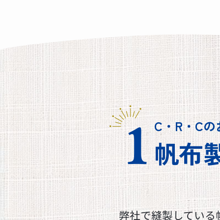
C・R・Cの
帆布
弊社で縫製している